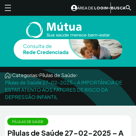
Skip to content
ÁREA DE
LOGIN
BUSCA
Categorias
Pílulas de Saúde
Pílulas de Saúde 27-02-2025 – A IMPORTÂNCIA DE
ESTAR ATENTO AOS FATORES DE RISCO DA
DEPRESSÃO INFANTIL
PÍLULAS DE SAÚDE
Pílulas de Saúde 27-02-2025 – A