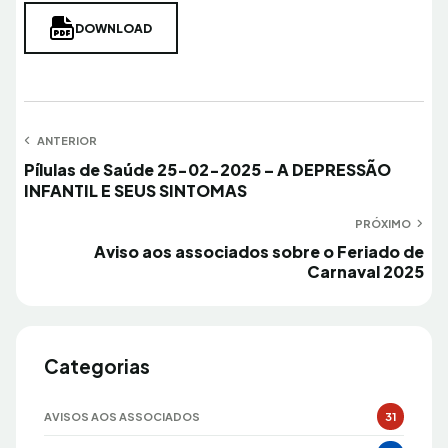
DOWNLOAD
Navegação
ANTERIOR
Anterior
Pílulas de Saúde 25-02-2025 – A DEPRESSÃO
de
INFANTIL E SEUS SINTOMAS
Post
PRÓXIMO
Próximo
Aviso aos associados sobre o Feriado de
Carnaval 2025
Categorias
AVISOS AOS ASSOCIADOS
31