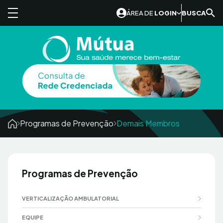
Skip to content
ÁREA DE
LOGIN
BUSCA
Programas de Prevenção
Demais Membros
Programas de Prevenção
VERTICALIZAÇÃO AMBULATORIAL
EQUIPE