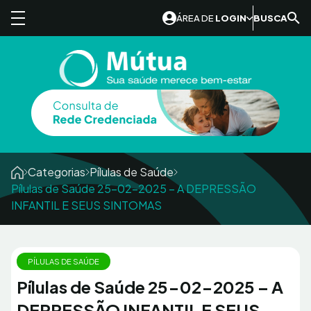
Skip to content
ÁREA DE
LOGIN
BUSCA
Categorias
Pílulas de Saúde
Pílulas de Saúde 25-02-2025 – A DEPRESSÃO
INFANTIL E SEUS SINTOMAS
PÍLULAS DE SAÚDE
Pílulas de Saúde 25-02-2025 – A
DEPRESSÃO INFANTIL E SEUS