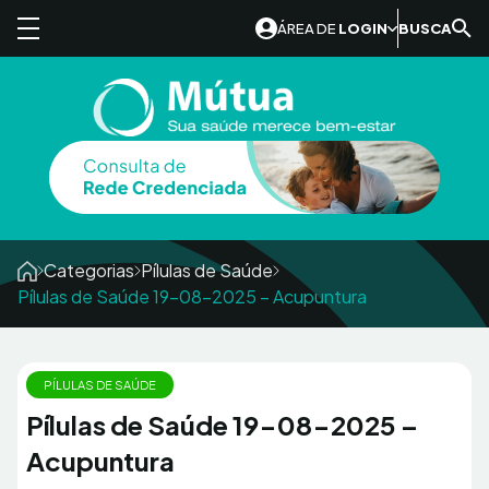
Skip to content
ÁREA DE
LOGIN
BUSCA
Categorias
Pílulas de Saúde
Pílulas de Saúde 19-08-2025 – Acupuntura
PÍLULAS DE SAÚDE
Pílulas de Saúde 19-08-2025 –
Acupuntura