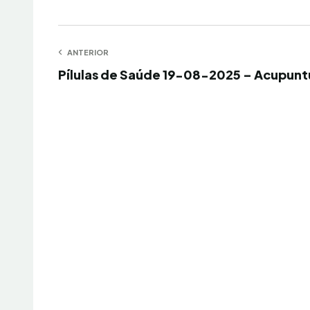
Navegação
ANTERIOR
Anterior
Pílulas de Saúde 19-08-2025 – Acupunt
de
Post