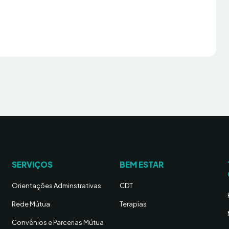
SERVIÇOS
BEM ESTAR
Orientações Adminstrativas
CDT
Rede Mútua
Terapias
Convênios e Parcerias Mútua