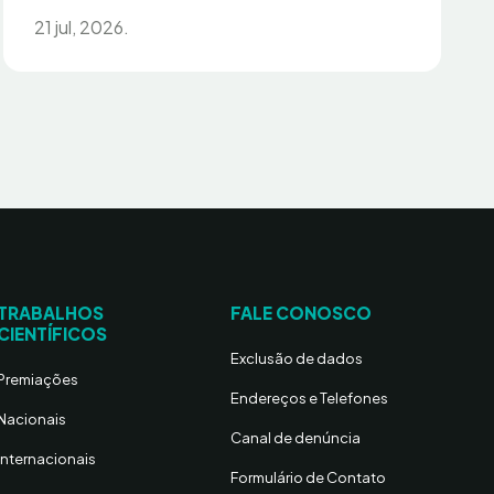
21 jul, 2026.
TRABALHOS
FALE CONOSCO
CIENTÍFICOS
Exclusão de dados
Premiações
Endereços e Telefones
Nacionais
Canal de denúncia
Internacionais
Formulário de Contato