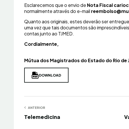
Esclarecemos que o envio de
Nota Fiscal cario
normalmente através do e-mail
reembolso@mut
Quanto aos originais, estes deverão ser entregue
uma vez que tais documentos são imprescindíveis
contas junto ao TJMED.
Cordialmente,
Mútua dos Magistrados do Estado do Rio de 
DOWNLOAD
Navegação
ANTERIOR
Anterior
Pr
Telemedicina
V
de
Post