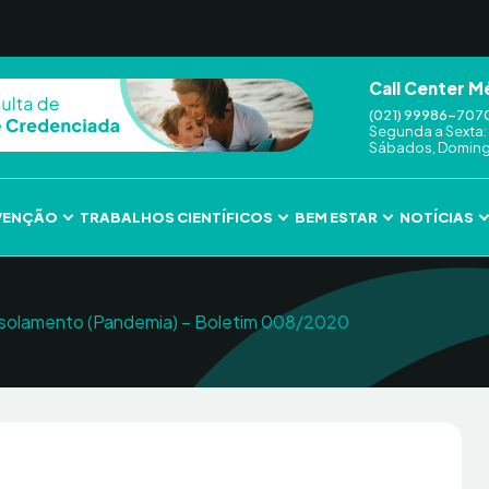
Call Center M
(021) 99986-707
Segunda a Sexta: 
Sábados, Domingo
VENÇÃO
TRABALHOS CIENTÍFICOS
BEM ESTAR
NOTÍCIAS
 isolamento (Pandemia) – Boletim 008/2020