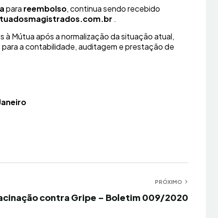
ca
para
reembolso
, continua sendo recebido
uadosmagistrados.com.br
.
s à Mútua após a normalização da situação atual,
 para a contabilidade, auditagem e prestação de
Janeiro
PRÓXIMO
óximo
acinação contra Gripe – Boletim 009/2020