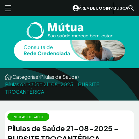
Skip to content
ÁREA DE
LOGIN
BUSCA
Categorias
Pílulas de Saúde
Pílulas de Saúde 21-08-2025 – BURSITE
TROCANTÉRICA
PÍLULAS DE SAÚDE
Pílulas de Saúde 21-08-2025 –
BURSITE TROCANTÉRICA