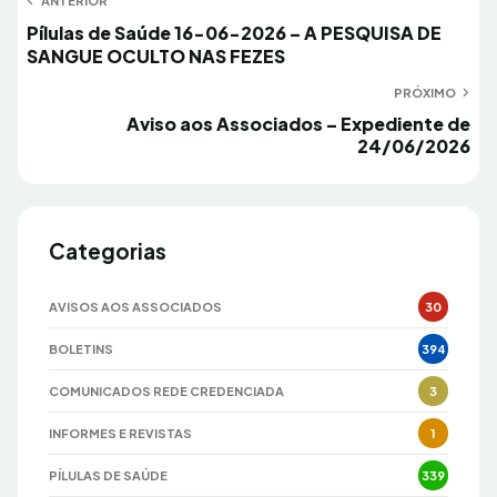
Navegação
ANTERIOR
Anterior
Pílulas de Saúde 16-06-2026 – A PESQUISA DE
de
SANGUE OCULTO NAS FEZES
Post
PRÓXIMO
Próximo
Aviso aos Associados – Expediente de
24/06/2026
Categorias
AVISOS AOS ASSOCIADOS
30
BOLETINS
394
COMUNICADOS REDE CREDENCIADA
3
INFORMES E REVISTAS
1
PÍLULAS DE SAÚDE
339