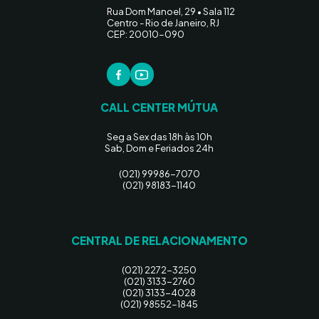
Rua Dom Manoel, 29 • Sala 112
Centro - Rio de Janeiro, RJ
CEP: 20010-090
CALL CENTER MÚTUA
Seg a Sex das 18h às 10h
Sab, Dom e Feriados 24h
(021) 99986-7070
(021) 98183-1140
CENTRAL DE RELACIONAMENTO
(021) 2272-3250
(021) 3133-2760
(021) 3133-4028
(021) 98552-1845