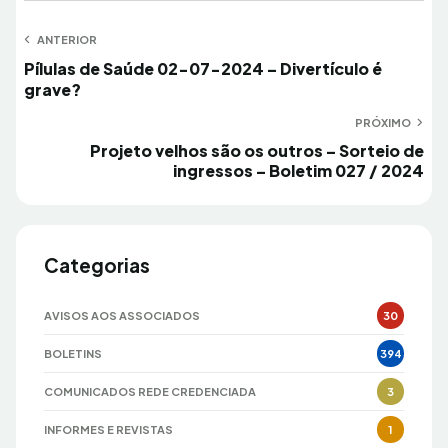
Navegação
ANTERIOR
Anterior
Pílulas de Saúde 02-07-2024 – Divertículo é
de
grave?
Post
PRÓXIMO
Próximo
Projeto velhos são os outros – Sorteio de
ingressos – Boletim 027 / 2024
Categorias
AVISOS AOS ASSOCIADOS
30
BOLETINS
394
COMUNICADOS REDE CREDENCIADA
3
INFORMES E REVISTAS
1