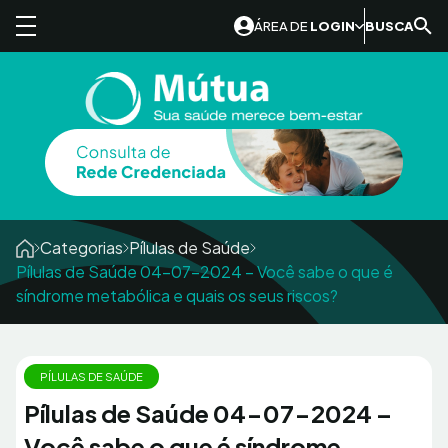
Skip to content
ÁREA DE
LOGIN
BUSCA
Categorias
Pílulas de Saúde
Pílulas de Saúde 04-07-2024 – Você sabe o que é
síndrome metabólica e quais os seus riscos?
PÍLULAS DE SAÚDE
Pílulas de Saúde 04-07-2024 –
Você sabe o que é síndrome