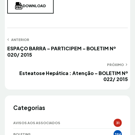
DOWNLOAD
Navegação
ANTERIOR
Anterior
ESPAÇO BARRA – PARTICIPEM – BOLETIM Nº
de
020/ 2015
Post
PRÓXIMO
Próximo
Esteatose Hepática : Atenção – BOLETIM Nº
022/ 2015
Categorias
AVISOS AOS ASSOCIADOS
31
BOLETINS
394