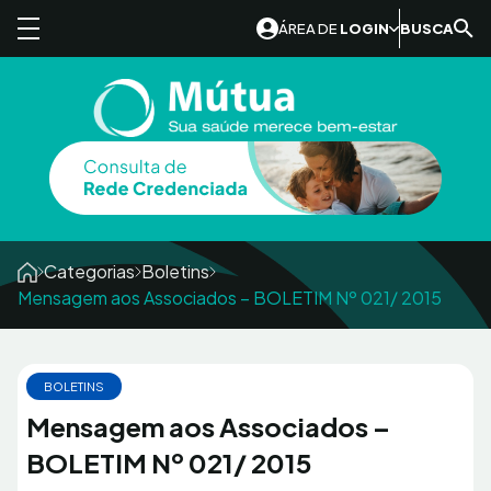
Skip to content
ÁREA DE
LOGIN
BUSCA
Categorias
Boletins
Mensagem aos Associados – BOLETIM Nº 021/ 2015
BOLETINS
Mensagem aos Associados –
BOLETIM Nº 021/ 2015