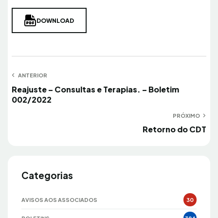
DOWNLOAD
Navegação
ANTERIOR
Anterior
Reajuste – Consultas e Terapias. – Boletim
de
002/2022
Post
PRÓXIMO
Próximo
Retorno do CDT
Categorias
AVISOS AOS ASSOCIADOS
30