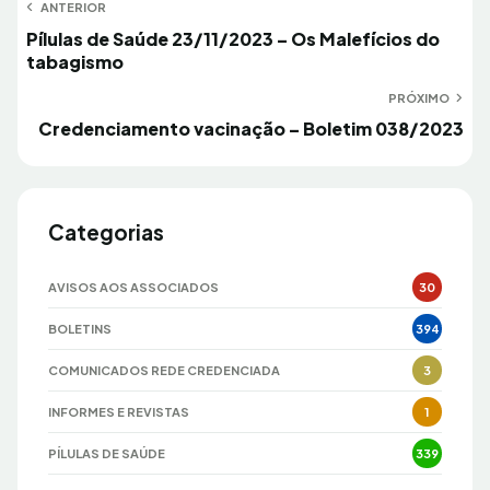
Navegação
ANTERIOR
Anterior
Pílulas de Saúde 23/11/2023 – Os Malefícios do
de
tabagismo
Post
PRÓXIMO
Próximo
Credenciamento vacinação – Boletim 038/2023
Categorias
AVISOS AOS ASSOCIADOS
30
BOLETINS
394
COMUNICADOS REDE CREDENCIADA
3
INFORMES E REVISTAS
1
PÍLULAS DE SAÚDE
339