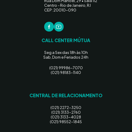
Rua Dom Manoel, 29 • Sala 112
Centro - Rio de Janeiro, RJ
CEP: 20010-090
CALL CENTER MÚTUA
Seg a Sex das 18h às 10h
Sab, Dom e Feriados 24h
(021) 99986-7070
(021) 98183-1140
CENTRAL DE RELACIONAMENTO
(021) 2272-3250
(021) 3133-2760
(021) 3133-4028
(021) 98552-1845