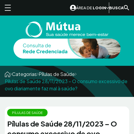
Skip to content
ÁREA DE
LOGIN
BUSCA
Categorias
Pílulas de Saúde
Pílulas de Saúde 28/11/2023 – O consumo excessivo de
ovo diariamente faz mal à saúde?
PÍLULAS DE SAÚDE
Pílulas de Saúde 28/11/2023 – O
consumo excessivo de ovo