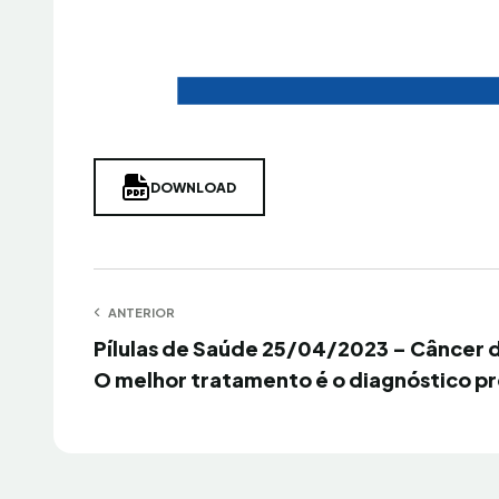
DOWNLOAD
Navegação
ANTERIOR
Anterior
Pílulas de Saúde 25/04/2023 – Câncer
de
O melhor tratamento é o diagnóstico p
Post