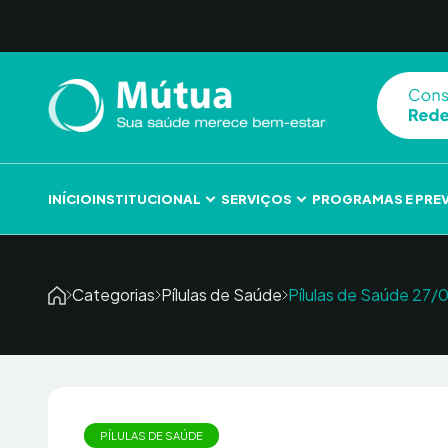
Skip to content
INÍCIO
INSTITUCIONAL
SERVIÇOS
PROGRAMAS E PRE
Categorias
Pílulas de Saúde
Pílulas de Saúde 27/0
PÍLULAS DE SAÚDE