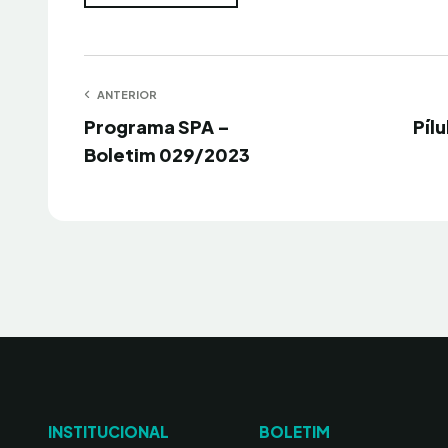
Navegação
ANTERIOR
Anterior
Próximo
Programa SPA –
Píl
de
Boletim 029/2023
Post
INSTITUCIONAL
BOLETIM