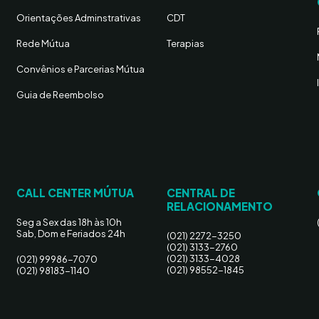
Orientações Adminstrativas
CDT
Rede Mútua
Terapias
Convênios e Parcerias Mútua
Guia de Reembolso
CALL CENTER MÚTUA
CENTRAL DE
RELACIONAMENTO
Seg a Sex das 18h às 10h
Sab, Dom e Feriados 24h
(021) 2272-3250
(021) 3133-2760
(021) 3133-4028
(021) 99986-7070
(021) 98552-1845
(021) 98183-1140