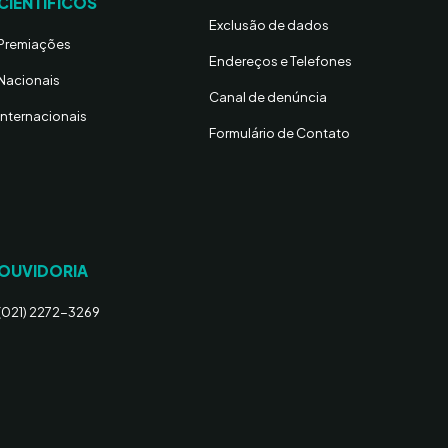
CIENTÍFICOS
Exclusão de dados
Premiações
Endereços e Telefones
Nacionais
Canal de denúncia
Internacionais
Formulário de Contato
OUVIDORIA
(021) 2272-3269