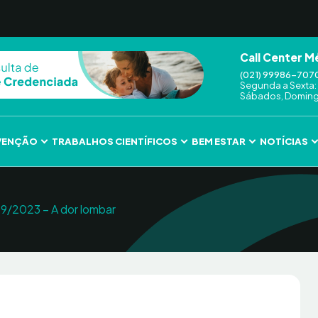
Call Center M
(021) 99986-707
Segunda a Sexta: 
Sábados, Domingo
VENÇÃO
TRABALHOS CIENTÍFICOS
BEM ESTAR
NOTÍCIAS
09/2023 – A dor lombar