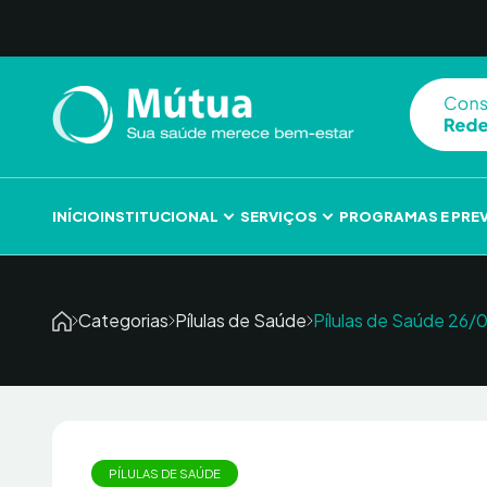
Skip to content
INÍCIO
INSTITUCIONAL
SERVIÇOS
PROGRAMAS E PRE
Categorias
Pílulas de Saúde
Pílulas de Saúde 26/
PÍLULAS DE SAÚDE