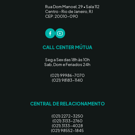
Rua Dom Manoel, 29 • Sala 112
Centro - Rio de Janeiro, RJ
CEP: 20010-090
CALL CENTER MÚTUA
Seg a Sex das 18h às 10h
Sab, Dom e Feriados 24h
(021) 99986-7070
(021) 98183-1140
CENTRAL DE RELACIONAMENTO
(021) 2272-3250
(021) 3133-2760
(021) 3133-4028
(021) 98552-1845