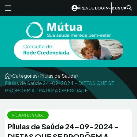
Skip to content
ÁREA DE
LOGIN
BUSCA
Categorias
Pílulas de Saúde
Pílulas de Saúde 24-09-2024 – DIETAS QUE SE
PROPÕEM A TRATAR A OBESIDADE
PÍLULAS DE SAÚDE
Pílulas de Saúde 24-09-2024 –
DIETAS QUE SE PROPÕEM A