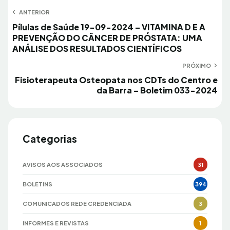
Navegação
ANTERIOR
Anterior
Pílulas de Saúde 19-09-2024 – VITAMINA D E A
de
PREVENÇÃO DO CÂNCER DE PRÓSTATA: UMA
Post
ANÁLISE DOS RESULTADOS CIENTÍFICOS
PRÓXIMO
Próximo
Fisioterapeuta Osteopata nos CDTs do Centro e
da Barra – Boletim 033-2024
Categorias
AVISOS AOS ASSOCIADOS
31
BOLETINS
394
COMUNICADOS REDE CREDENCIADA
3
INFORMES E REVISTAS
1