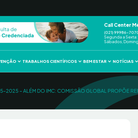
Call Center M
(021) 99986-707
Segunda a Sexta: 
Sábados, Domingo
VENÇÃO
TRABALHOS CIENTÍFICOS
BEM ESTAR
NOTÍCIAS
15-05-2025 – ALÉM DO IMC: COMISSÃO GLOBAL PROPÕE