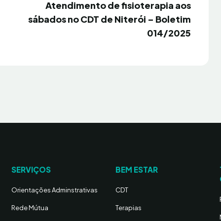
Próximo
Atendimento de fisioterapia aos
sábados no CDT de Niterói – Boletim
014/2025
SERVIÇOS
BEM ESTAR
Orientações Adminstrativas
CDT
Rede Mútua
Terapias