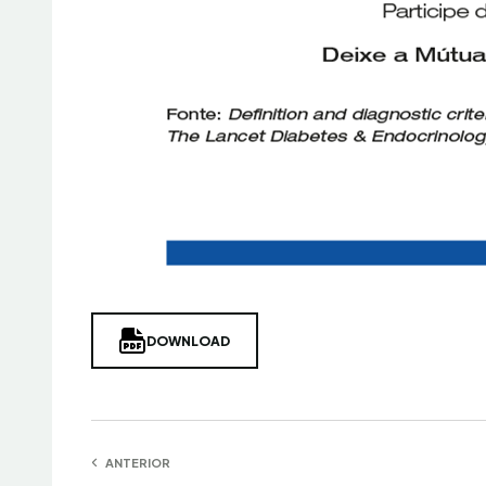
DOWNLOAD
Navegação
ANTERIOR