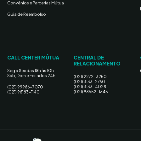
Convênios e Parcerias Mútua
Guia de Reembolso
CALL CENTER MÚTUA
CENTRAL DE
RELACIONAMENTO
Seg a Sex das 18h às 10h
Sab, Dom e Feriados 24h
(021) 2272-3250
(021) 3133-2760
(021) 3133-4028
(021) 99986-7070
(021) 98552-1845
(021) 98183-1140