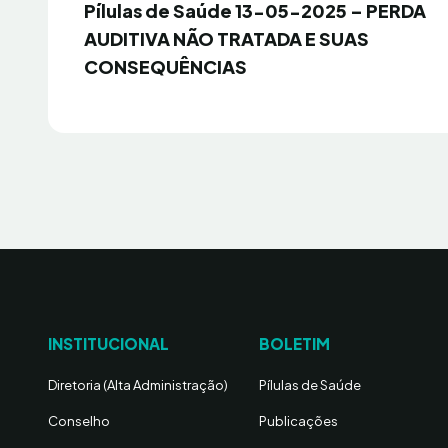
Anterior
Pílulas de Saúde 13-05-2025 – PERDA
de
AUDITIVA NÃO TRATADA E SUAS
Post
CONSEQUÊNCIAS
INSTITUCIONAL
BOLETIM
Diretoria (Alta Administração)
Pílulas de Saúde
Conselho
Publicações