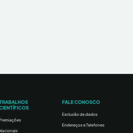
TRABALHOS
FALE CONOSCO
CIENTÍFICOS
Exclusão de dados
Premiações
Endereços e Telefones
Nacionais