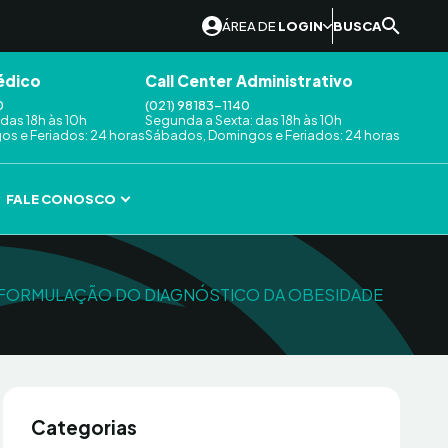
ÁREA DE
LOGIN
BUSCA
édico
Call Center Administrativo
0
(021) 98183-1140
das 18h às 10h
Segunda a Sexta: das 18h às 10h
s e Feriados: 24 horas
Sábados, Domingos e Feriados: 24 horas
FALE CONOSCO
 REFORMULAÇÃO DO DIAGNÓSTICO DA OBESIDADE
Categorias