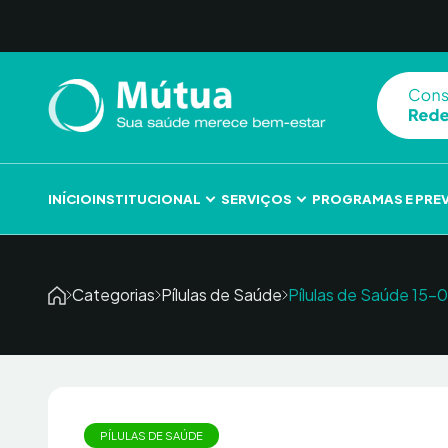
Skip to content
INÍCIO
INSTITUCIONAL
SERVIÇOS
PROGRAMAS E PRE
Categorias
Pílulas de Saúde
Pílulas de Saúde 
PÍLULAS DE SAÚDE