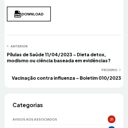
DOWNLOAD
Navegação
ANTERIOR
Anterior
Pílulas de Saúde 11/04/2023 – Dieta detox,
de
modismo ou ciência baseada em evidências?
Post
PRÓXIMO
Próximo
Vacinação contra influenza – Boletim 010/2023
Categorias
AVISOS AOS ASSOCIADOS
31