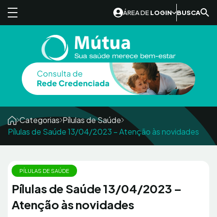
Skip to content
ÁREA DE
LOGIN
BUSCA
Categorias
Pílulas de Saúde
Pílulas de Saúde 13/04/2023 – Atenção às novidades
PÍLULAS DE SAÚDE
Pílulas de Saúde 13/04/2023 –
Atenção às novidades