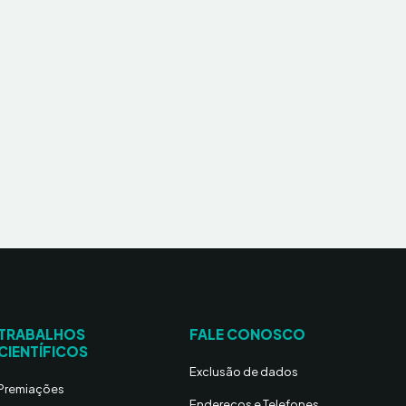
TRABALHOS
FALE CONOSCO
CIENTÍFICOS
Exclusão de dados
Premiações
Endereços e Telefones