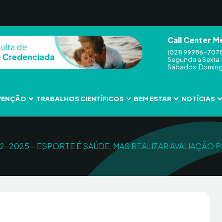
Call Center M
(021) 99986-707
Segunda a Sexta: 
Sábados, Domingo
VENÇÃO
TRABALHOS CIENTÍFICOS
BEM ESTAR
NOTÍCIAS
3-02-2025 – ESPORTE É SAÚDE, MAS REALIZAR AVALIAÇÃO 