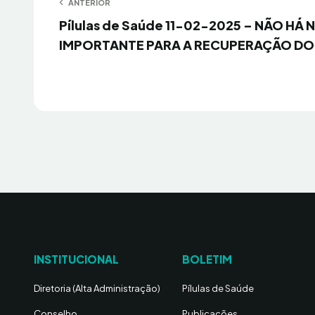
Navegação
ANTERIOR
Anterior
Pílulas de Saúde 11-02-2025 – NÃO HÁ 
de
IMPORTANTE PARA A RECUPERAÇÃO DO
Post
INSTITUCIONAL
BOLETIM
Diretoria (Alta Administração)
Pílulas de Saúde
Conselho
Publicações