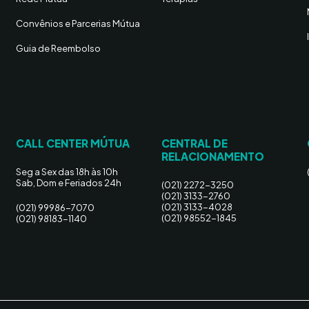
Convênios e Parcerias Mútua
Guia de Reembolso
CALL CENTER MÚTUA
CENTRAL DE
RELACIONAMENTO
Seg a Sex das 18h às 10h
Sab, Dom e Feriados 24h
(021) 2272-3250
(021) 3133-2760
(021) 3133-4028
(021) 99986-7070
(021) 98552-1845
(021) 98183-1140