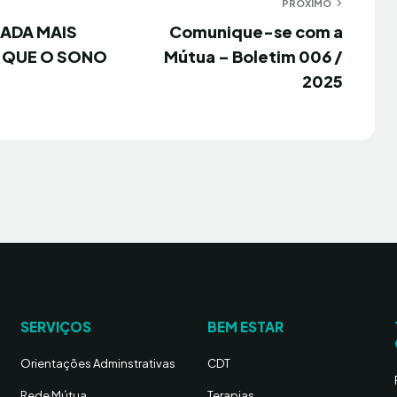
PRÓXIMO
Próximo
NADA MAIS
Comunique-se com a
 QUE O SONO
Mútua – Boletim 006 /
2025
SERVIÇOS
BEM ESTAR
Orientações Adminstrativas
CDT
Rede Mútua
Terapias