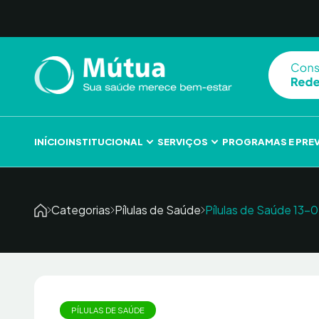
Skip to content
INÍCIO
INSTITUCIONAL
SERVIÇOS
PROGRAMAS E PRE
Categorias
Pílulas de Saúde
Pílulas de Saúde 1
PÍLULAS DE SAÚDE