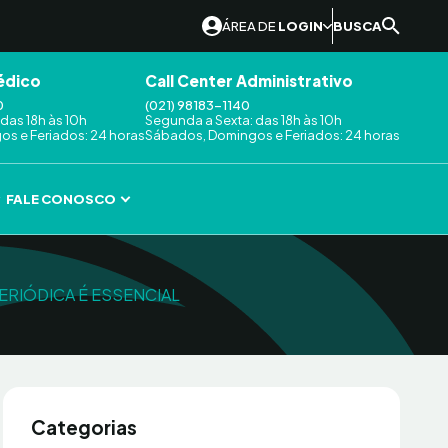
ÁREA DE
LOGIN
BUSCA
édico
Call Center Administrativo
0
(021) 98183-1140
das 18h às 10h
Segunda a Sexta: das 18h às 10h
s e Feriados: 24 horas
Sábados, Domingos e Feriados: 24 horas
FALE CONOSCO
PERIÓDICA É ESSENCIAL
Categorias