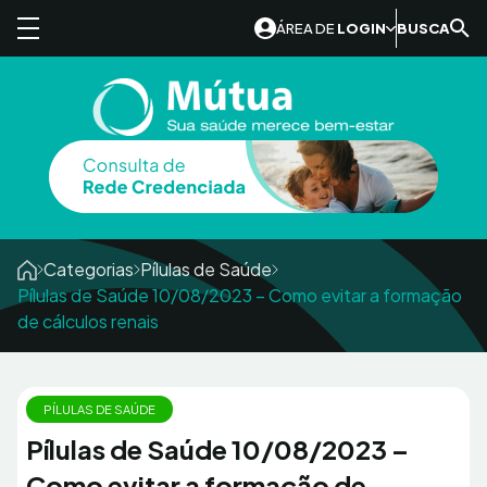
Skip to content
ÁREA DE
LOGIN
BUSCA
Categorias
Pílulas de Saúde
Pílulas de Saúde 10/08/2023 – Como evitar a formação
de cálculos renais
PÍLULAS DE SAÚDE
Pílulas de Saúde 10/08/2023 –
Como evitar a formação de