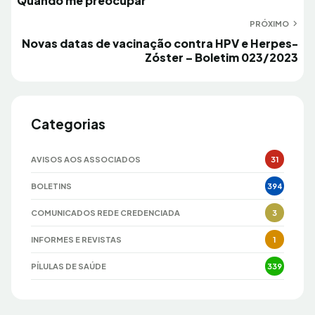
Quando me preocupar
Post
PRÓXIMO
Próximo
Novas datas de vacinação contra HPV e Herpes-
Zóster – Boletim 023/2023
Categorias
AVISOS AOS ASSOCIADOS
31
BOLETINS
394
COMUNICADOS REDE CREDENCIADA
3
INFORMES E REVISTAS
1
PÍLULAS DE SAÚDE
339