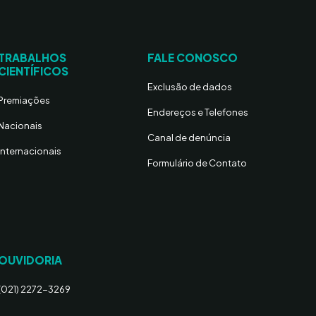
TRABALHOS
FALE CONOSCO
CIENTÍFICOS
Exclusão de dados
Premiações
Endereços e Telefones
Nacionais
Canal de denúncia
Internacionais
Formulário de Contato
OUVIDORIA
(021) 2272-3269