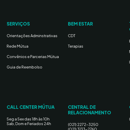
SERVIÇOS
BEM ESTAR
Orientações Adminstrativas
CDT
Rede Mútua
Terapias
Convênios e Parcerias Mútua
Guia de Reembolso
CALL CENTER MÚTUA
CENTRAL DE
RELACIONAMENTO
Seg a Sex das 18h às 10h
Sab, Dom e Feriados 24h
(021) 2272-3250
(021) 3133-2760