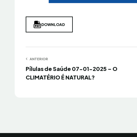
DOWNLOAD
Navegação
ANTERIOR
Anterior
Pílulas de Saúde 07-01-2025 – O
de
CLIMATÉRIO É NATURAL?
Post