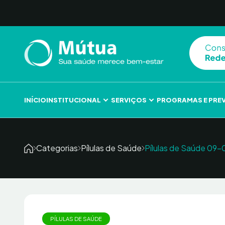
Skip to content
INÍCIO
INSTITUCIONAL
SERVIÇOS
PROGRAMAS E PRE
Categorias
Pílulas de Saúde
Pílulas de Saúde 0
PÍLULAS DE SAÚDE