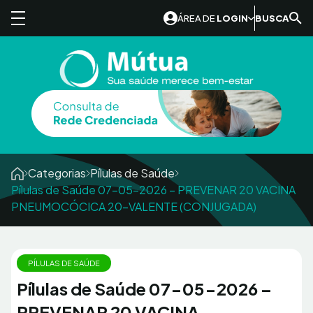
Skip to content
ÁREA DE
LOGIN
BUSCA
Categorias
Pílulas de Saúde
Pílulas de Saúde 07-05-2026 – PREVENAR 20 VACINA
PNEUMOCÓCICA 20-VALENTE (CONJUGADA)
PÍLULAS DE SAÚDE
Pílulas de Saúde 07-05-2026 –
PREVENAR 20 VACINA