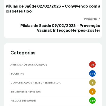
Navegação
Anterior
Pílulas de Saúde 02/02/2023 – Convivendo com a
de
diabetes tipo I
Post
PRÓXIMO
Próximo
Pílulas de Saúde 09/02/2023 – Prevenção
Vacinal: Infecção Herpes-Zóster
Categorias
AVISOS AOS ASSOCIADOS
31
BOLETINS
394
COMUNICADOS REDE CREDENCIADA
3
INFORMES E REVISTAS
1
PÍLULAS DE SAÚDE
339