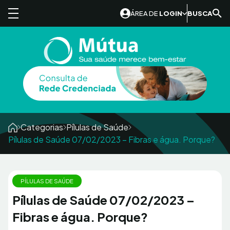
Skip to content
ÁREA DE
LOGIN
BUSCA
Categorias
Pílulas de Saúde
Pílulas de Saúde 07/02/2023 – Fibras e água. Porque?
PÍLULAS DE SAÚDE
Pílulas de Saúde 07/02/2023 –
Fibras e água. Porque?