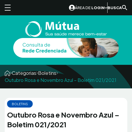
Skip to content
ÁREA DE
LOGIN
BUSCA
Categorias
Boletins
Outubro Rosa e Novembro Azul – Boletim 021/2021
BOLETINS
Outubro Rosa e Novembro Azul –
Boletim 021/2021