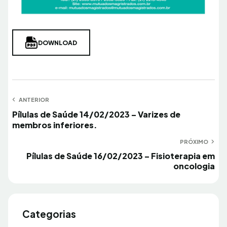
DOWNLOAD
Navegação
ANTERIOR
Anterior
Pílulas de Saúde 14/02/2023 – Varizes de
de
membros inferiores.
Post
PRÓXIMO
Próximo
Pílulas de Saúde 16/02/2023 – Fisioterapia em
oncologia
Categorias