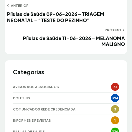
Navegação
ANTERIOR
Anterior
Pílulas de Saúde 09-06-2026 – TRIAGEM
de
NEONATAL – “TESTE DO PEZINHO”
Post
PRÓXIMO
Próximo
Pílulas de Saúde 11-06-2026 – MELANOMA
MALIGNO
Categorias
AVISOS AOS ASSOCIADOS
31
BOLETINS
394
COMUNICADOS REDE CREDENCIADA
3
INFORMES E REVISTAS
1
PÍLULAS DE SAÚDE
339