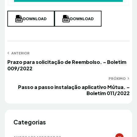
DOWNLOAD
DOWNLOAD
Navegação
ANTERIOR
Anterior
Prazo para solicitação de Reembolso. – Boletim
de
009/2022
Post
PRÓXIMO
Próximo
Passo a passo instalação aplicativo Mútua. –
Boletim 011/2022
Categorias