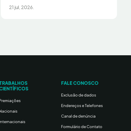
21 jul, 2026.
TRABALHOS
FALE CONOSCO
CIENTÍFICOS
Exclusão de dados
Premiações
Endereços e Telefones
Nacionais
Canal de denúncia
Internacionais
Formulário de Contato