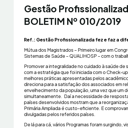
Gestão Profissionalizada
BOLETIM Nº 010/2019
Ref.: Gestão Profissionalizada fez e faz a di
Mútua dos Magistrados – Primeiro lugar em Congr
Sistemas de Saúde – QUALIHOSP – com o trabalh
Promover a integralidade no cuidado à saúde de
com a estratégia que foi iniciada com o Check-u
melhores práticas apresentadas pelos acadêmicos
direciona para a satisfação dos associados em r
envelhecimento da população, uma vez que um do
simultaneamente. Daí a necessidade de respost
países desenvolvidos mostram que a reorganiza
Primária Ampliada é custo-eficiente. E comprova
divulgadas pelos referidos países.
De lá para cá, vários Programas foram surgindo, 