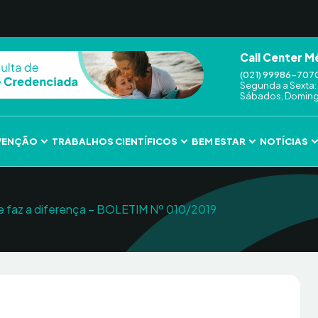
Call Center M
(021) 99986-707
Segunda a Sexta: 
Sábados, Domingo
VENÇÃO
TRABALHOS CIENTÍFICOS
BEM ESTAR
NOTÍCIAS
 e faz a diferença – BOLETIM Nº 010/2019