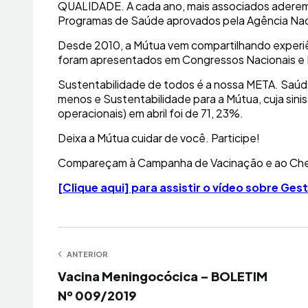
QUALIDADE. A cada ano, mais associados aderem 
Programas de Saúde aprovados pela Agência Nac
Desde 2010, a Mútua vem compartilhando experiê
foram apresentados em Congressos Nacionais e 
Sustentabilidade de todos é a nossa META. Saúd
menos e Sustentabilidade para a Mútua, cuja sinis
operacionais) em abril foi de 71, 23%.
Deixa a Mútua cuidar de você. Participe!
Compareçam à Campanha de Vacinação e ao Ch
[Clique aqui] para assistir o vídeo sobre Gest
Navegação
ANTERIOR
Anterior
Próxi
Vacina Meningocócica – BOLETIM
de
Nº 009/2019
Post