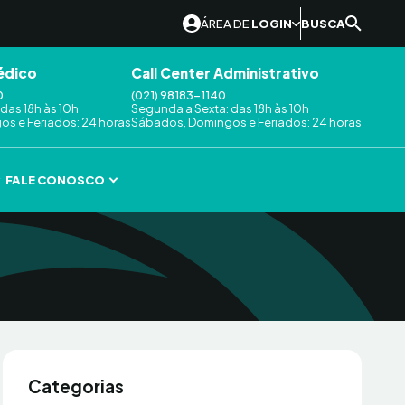
ÁREA DE
LOGIN
BUSCA
édico
Call Center Administrativo
0
(021) 98183-1140
das 18h às 10h
Segunda a Sexta: das 18h às 10h
s e Feriados: 24 horas
Sábados, Domingos e Feriados: 24 horas
FALE CONOSCO
Categorias