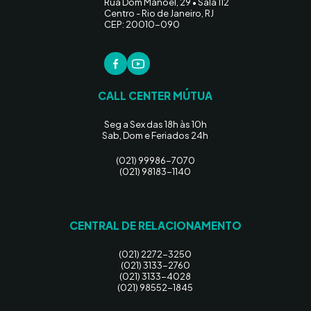
Rua Dom Manoel, 29 • Sala 112
Centro - Rio de Janeiro, RJ
CEP: 20010-090
CALL CENTER MÚTUA
Seg a Sex das 18h às 10h
Sab, Dom e Feriados 24h
(021) 99986-7070
(021) 98183-1140
CENTRAL DE RELACIONAMENTO
(021) 2272-3250
(021) 3133-2760
(021) 3133-4028
(021) 98552-1845