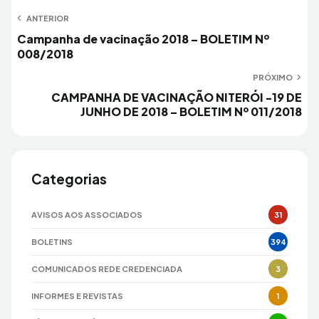
Navegação
ANTERIOR
Anterior
Campanha de vacinação 2018 – BOLETIM Nº
de
008/2018
Post
PRÓXIMO
Próximo
CAMPANHA DE VACINAÇÃO NITERÓI -19 DE
JUNHO DE 2018 – BOLETIM Nº 011/2018
Categorias
AVISOS AOS ASSOCIADOS
31
BOLETINS
394
COMUNICADOS REDE CREDENCIADA
3
INFORMES E REVISTAS
1