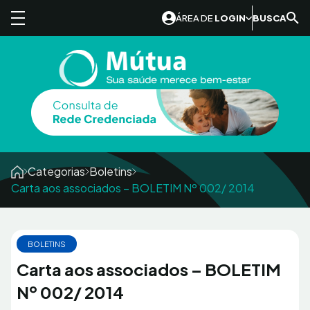
Skip to content
ÁREA DE
LOGIN
BUSCA
Categorias
Boletins
Carta aos associados – BOLETIM Nº 002/ 2014
BOLETINS
Carta aos associados – BOLETIM
Nº 002/ 2014